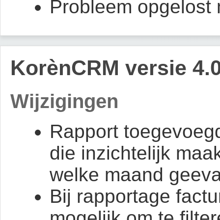
Probleem opgelost 
KorènCRM versie 4.0
Wijzigingen
Rapport toegevoegd
die inzichtelijk maa
welke maand geeva
Bij rapportage factu
mogelijk om te filte